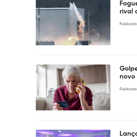
Fogue
rival
Publicado
Golp
novo 
Publicado
Lanç