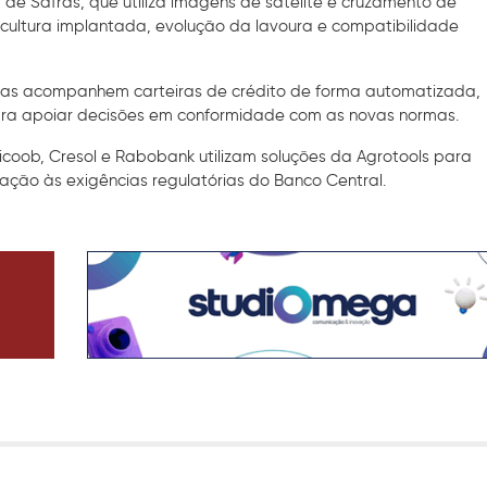
 de Safras, que utiliza imagens de satélite e cruzamento de
 cultura implantada, evolução da lavoura e compatibilidade
ivas acompanhem carteiras de crédito de forma automatizada,
para apoiar decisões em conformidade com as novas normas.
Sicoob, Cresol e Rabobank utilizam soluções da Agrotools para
uação às exigências regulatórias do Banco Central.